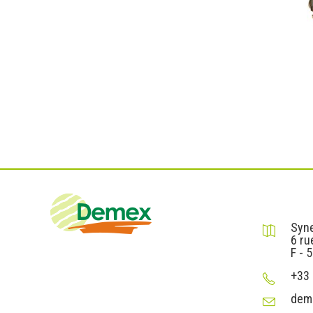
DEMEX sa
Syne
6 ru
F - 
+33 
dem