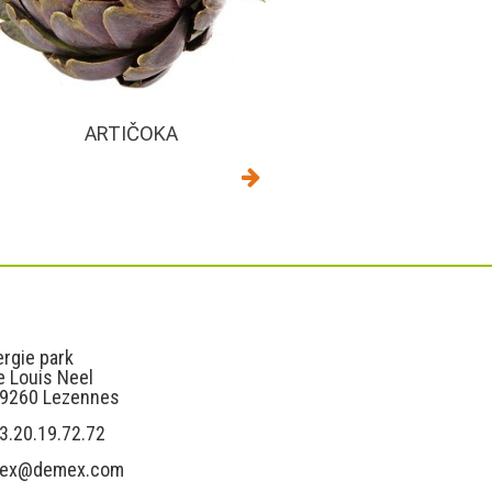
ARTIČOKA
s
Liens utiles
rgie park
e Louis Neel
59260 Lezennes
3.20.19.72.72
ex@demex.com