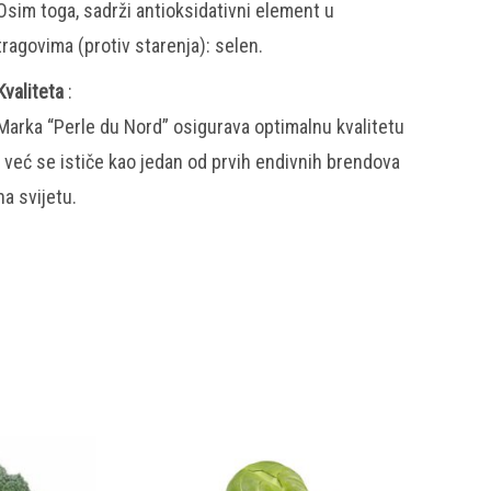
Osim toga, sadrži antioksidativni element u
tragovima (protiv starenja): selen.
Kvaliteta
:
Marka “Perle du Nord” osigurava optimalnu kvalitetu
i već se ističe kao jedan od prvih endivnih brendova
na svijetu.