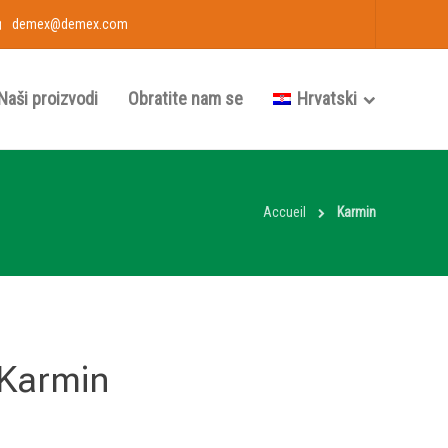
demex@demex.com
Naši proizvodi
Obratite nam se
Hrvatski
Accueil
Karmin
Karmin