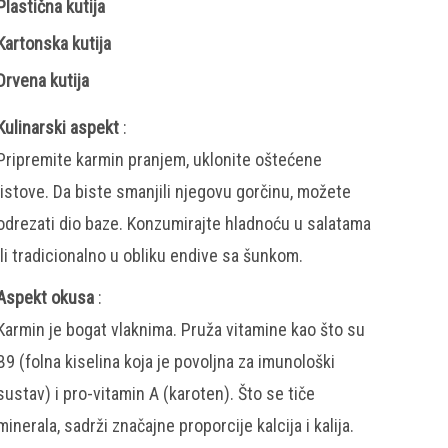
Plastična kutija
Kartonska kutija
Drvena kutija
Kulinarski aspekt
:
Pripremite karmin pranjem, uklonite oštećene
listove. Da biste smanjili njegovu gorčinu, možete
odrezati dio baze. Konzumirajte hladnoću u salatama
ili tradicionalno u obliku endive sa šunkom.
Aspekt okusa
:
Karmin je bogat vlaknima. Pruža vitamine kao što su
B9 (folna kiselina koja je povoljna za imunološki
sustav) i pro-vitamin A (karoten). Što se tiče
minerala, sadrži značajne proporcije kalcija i kalija.