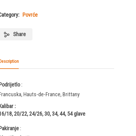
Category:
Povrće
Share
Description
Podrijetlo
:
Francuska, Hauts-de-France, Brittany
Kalibar
:
16/18, 20/22, 24/26, 30, 34, 44, 54 glave
Pakiranje
: