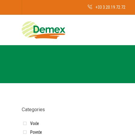
+33 3.20.19.72.72
Categories
Voće
Povrće