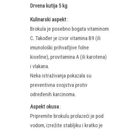
Drvena kutija 5 kg
Kulinarski aspekt
:
Brokula je posebno bogata vitaminom
C. Također je izvor vitamina B9 (ili
imunološki prihvatljive folne
kiseline), provitamina A (ili karotena)
i vlakana.
Neka istraživanja pokazala su
preventivna svojstva protiv
određenih karcinoma.
Aspekt okusa
:
Pripremite brokulu prolazeći je pod
vodom, izrežite stabljiku i kratko je