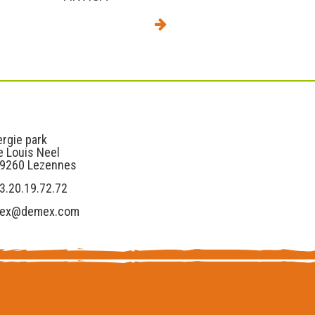
s
Liens utiles
rgie park
e Louis Neel
59260 Lezennes
3.20.19.72.72
ex@demex.com