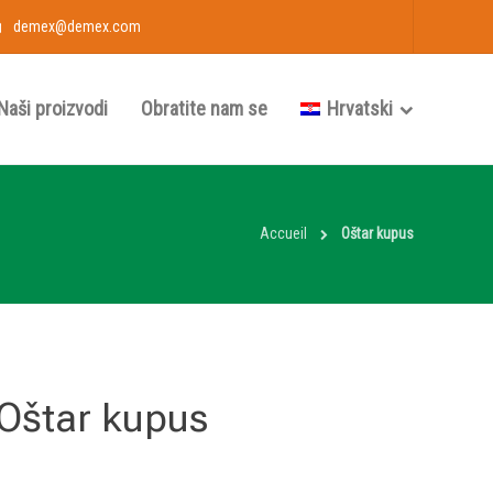
demex@demex.com
Naši proizvodi
Obratite nam se
Hrvatski
Accueil
Oštar kupus
Oštar kupus