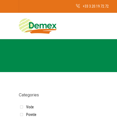
+33 3.20.19.72.72
Categories
Voće
Povrće