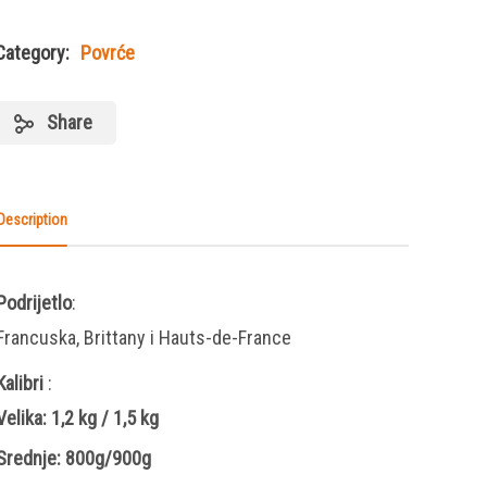
Category:
Povrće
Share
Description
Podrijetlo
:
Francuska, Brittany i Hauts-de-France
Kalibri
:
Velika: 1,2 kg / 1,5 kg
Srednje: 800g/900g