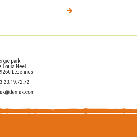
s
Liens utiles
rgie park
e Louis Neel
59260 Lezennes
3.20.19.72.72
ex@demex.com