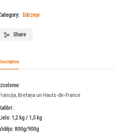
Category:
Dārzeņi
Share
Description
Izcelsme
:
Francija, Bretaņa un Hauts-de-France
Kalibri
:
Liels: 1,2 kg / 1,5 kg
Vidējs: 800g/900g