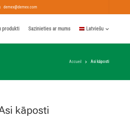
demex@demex.com
 produkti
Sazinieties ar mums
Latviešu
Accueil
Asi kāposti
Asi kāposti