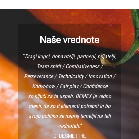
Naše vrednote
“
Dragi kupci, dobavitelji, partnerji, prijatelji,
Team spirit / Combativeness /
Perseverance / Technicality / Innovation /
Know-how / Fair play / Confidence
so ključi za ta uspeh. DEMEX je vedno
menil, da so ti elementi potrebni in bo
svojo politiko še naprej temeljil na teh
vrednotah.
”
C. DESMETTRE