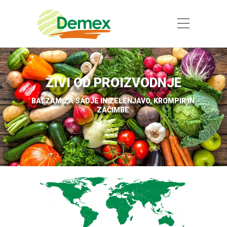
ŽIVI OD PROIZVODNJE
BALZAM ZA SADJE IN ZELENJAVO, KROMPIR IN
ZAČIMBE