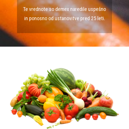
Te vrednote so demex naredile uspešno
in ponosno od ustanovitve pred 25 leti.