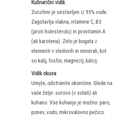
Kulinarični vidik
:
Zucchini je sestavljen iz 95% vode.
Zagotavlja vlakna, vitamine C, B3
(proti holesterolu) in provitamin A
(ali karotena). Zelo je bogata z
elementi v sledovih in minerali, kot
so kalij, fosfor, magnezij, kalcij.
Vidik okusa
Umijte, odstranite okončine. Glede na
vaše želje: surovo (v solati) ali
kuhano. Vse kuhanje je možno: paro,
ponev, vodo, mikrovalovno pečico.