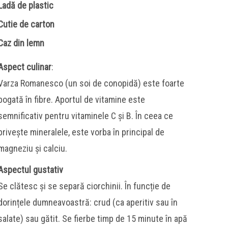
Ladă de plastic
Cutie de carton
Caz din lemn
Aspect culinar
:
Varza Romanesco (un soi de conopidă) este foarte
bogată în fibre. Aportul de vitamine este
semnificativ pentru vitaminele C și B. În ceea ce
privește mineralele, este vorba în principal de
magneziu și calciu.
Aspectul gustativ
Se clătesc și se separă ciorchinii. În funcție de
dorințele dumneavoastră: crud (ca aperitiv sau în
salate) sau gătit. Se fierbe timp de 15 minute în apă