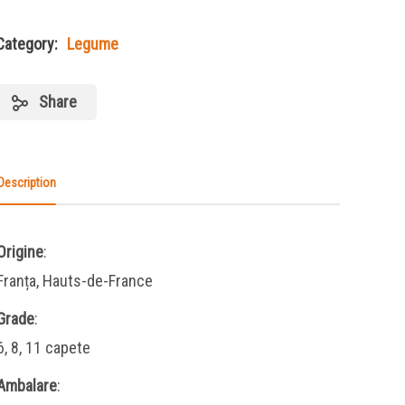
Category:
Legume
Share
Description
Origine
:
Franța, Hauts-de-France
Grade
:
6, 8, 11 capete
Ambalare
: