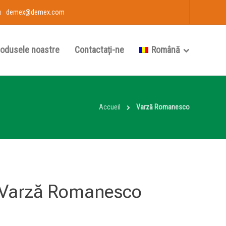
demex@demex.com
rodusele noastre
Contactați-ne
Română
Accueil
Varză Romanesco
Varză Romanesco