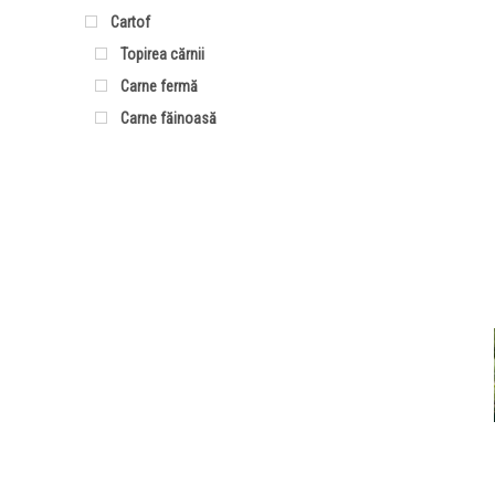
Cartof
Topirea cărnii
Carne fermă
Carne făinoasă