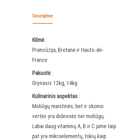
Description
Kilmė
:
Prancūzija, Bretanė ir Hauts-de-
France
Pakuotė
:
Grynasis 12kg, 14kg
Kulinarinis aspektas
:
Moliūgų maistinės, bet ir skonio
vertės yra didesnės nei moliūgų.
Labai daug vitaminų A, B ir C jame taip
pat yra mikroelementų, tokių kaip