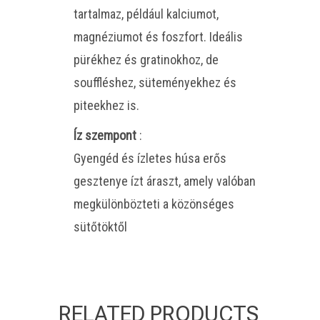
tartalmaz, például kalciumot,
magnéziumot és foszfort. Ideális
pürékhez és gratinokhoz, de
souffléshez, süteményekhez és
piteekhez is.
Íz szempont
:
Gyengéd és ízletes húsa erős
gesztenye ízt áraszt, amely valóban
megkülönbözteti a közönséges
sütőtöktől
RELATED PRODUCTS