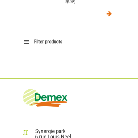
草药
Filter products
DEMEX sas
Synergie park
6 rue Louis Neel