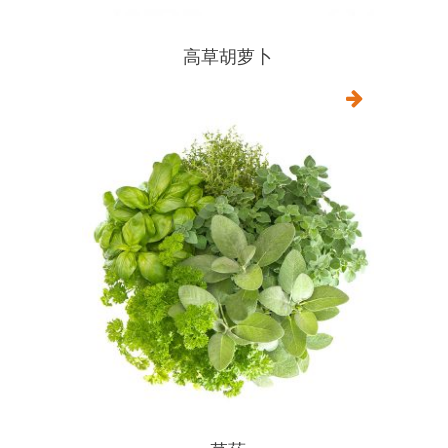
高草胡萝卜