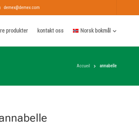
demex@demex.com
re produkter
kontakt oss
Norsk bokmål
Accueil
annabelle
annabelle