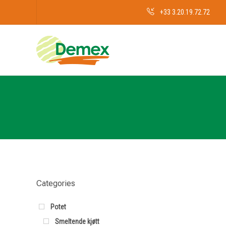
+33 3.20.19.72.72
Categories
Potet
Smeltende kjøtt