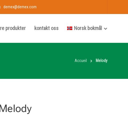
demex@demex.com
re produkter
kontakt oss
Norsk bokmål
Accueil
Melody
Melody