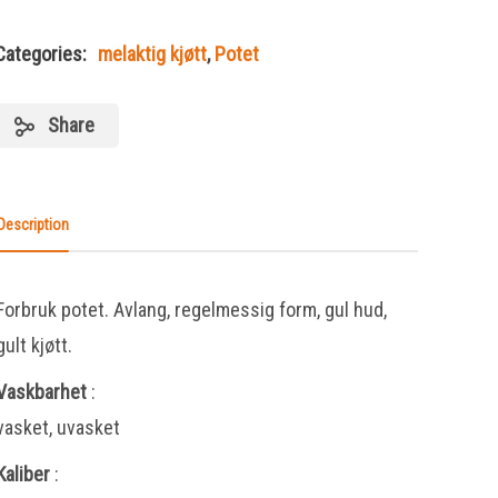
Categories:
melaktig kjøtt
,
Potet
Share
Description
Forbruk potet. Avlang, regelmessig form, gul hud,
gult kjøtt.
Vaskbarhet
:
vasket, uvasket
Kaliber
: