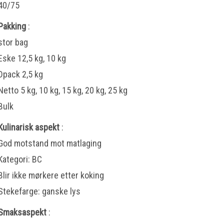
40/75
Pakking
:
stor bag
Eske 12,5 kg, 10 kg
Dpack 2,5 kg
Netto 5 kg, 10 kg, 15 kg, 20 kg, 25 kg
Bulk
Kulinarisk aspekt
:
God motstand mot matlaging
Kategori: BC
Blir ikke mørkere etter koking
Stekefarge: ganske lys
Smaksaspekt
: