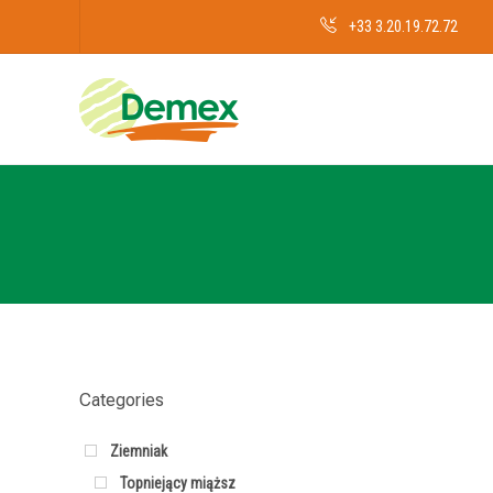
+33 3.20.19.72.72
Categories
Ziemniak
Topniejący miąższ