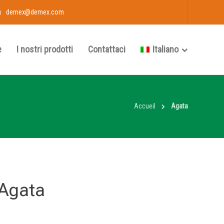
demex@demex.com
e
I nostri prodotti
Contattaci
Italiano
Accueil
Agata
Agata