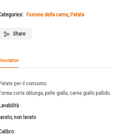
Categories:
Fusione della carne
,
Patata
Share
Description
Patate per il consumo.
Forma corta oblunga, pelle gialla, carne giallo pallido.
Lavabilità
:
lavato, non lavato
Calibro
: