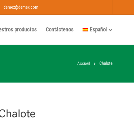
demex@demex.com
estros productos
Contáctenos
Español
Accueil
Chalote
Chalote