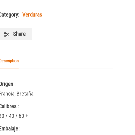
Category:
Verduras
Share
Description
Origen
:
Francia, Bretaña
Calibres
:
20 / 40 / 60 +
Embalaje
: