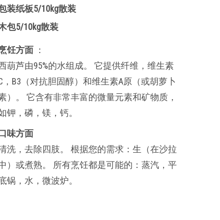
包装纸板5/10kg散装
木包5/10kg散装
烹饪方面
：
西葫芦由95%的水组成。 它提供纤维，维生素
C，B3（对抗胆固醇）和维生素A原（或胡萝卜
素）。 它含有非常丰富的微量元素和矿物质，
如钾，磷，镁，钙。
口味方面
清洗，去除四肢。 根据您的需求：生（在沙拉
中）或煮熟。 所有烹饪都是可能的：蒸汽，平
底锅，水，微波炉。