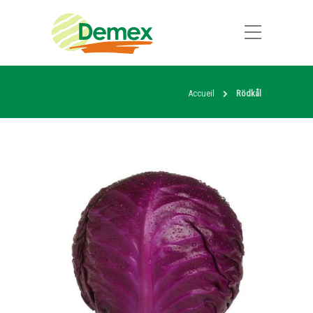
Accueil
Rödkål