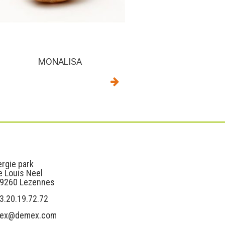
MONALISA
s
Liens utiles
rgie park
e Louis Neel
59260 Lezennes
3.20.19.72.72
ex@demex.com