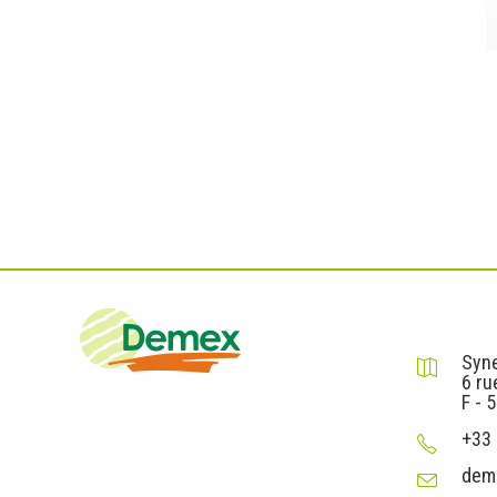
DEMEX sa
Syne
6 ru
F - 
+33 
dem