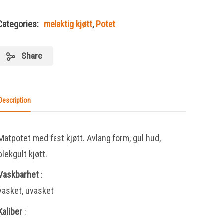
Categories:
melaktig kjøtt
,
Potet
Share
Description
Matpotet med fast kjøtt. Avlang form, gul hud,
blekgult kjøtt.
Vaskbarhet
:
vasket, uvasket
Kaliber
: