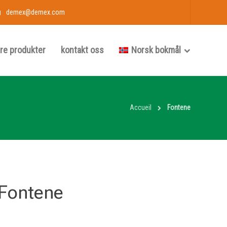
demex@demex.com
re produkter
kontakt oss
Norsk bokmål
Accueil
Fontene
Fontene