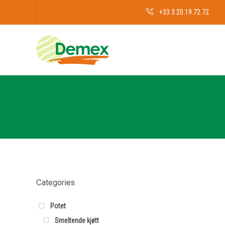
+33 3.20.19.72.72
Categories
Potet
Smeltende kjøtt