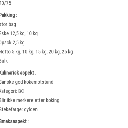
40/75
Pakking
:
stor bag
Eske 12,5 kg, 10 kg
Dpack 2,5 kg
Netto 5 kg, 10 kg, 15 kg, 20 kg, 25 kg
Bulk
Kulinarisk aspekt
:
Ganske god kokemotstand
Kategori: BC
Blir ikke mørkere etter koking
Stekefarge: gylden
Smaksaspekt
: