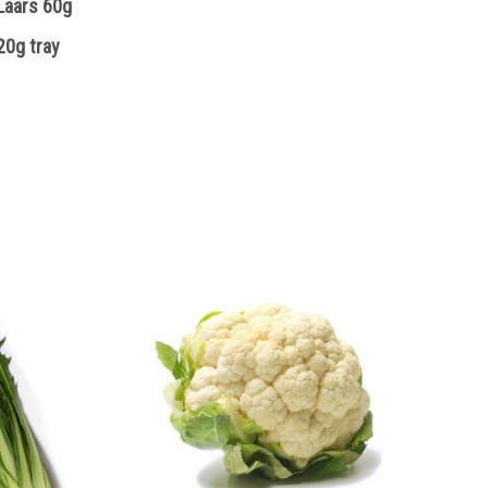
Laars 60g
20g tray