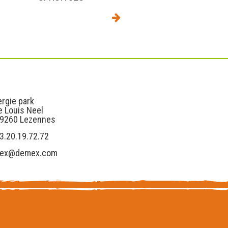
s
Liens utiles
rgie park
e Louis Neel
59260 Lezennes
3.20.19.72.72
ex@demex.com