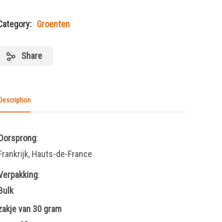
Category:
Groenten
Share
Description
Oorsprong
:
Frankrijk, Hauts-de-France
Verpakking
:
Bulk
zakje van 30 gram