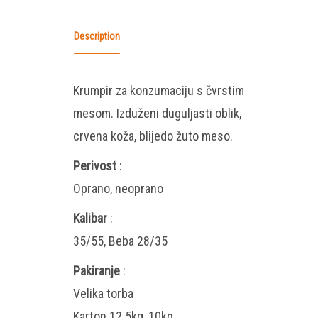
Description
Krumpir za konzumaciju s čvrstim
mesom. Izduženi duguljasti oblik,
crvena koža, blijedo žuto meso.
Perivost
:
Oprano, neoprano
Kalibar
:
35/55, Beba 28/35
Pakiranje
:
Velika torba
Karton 12.5kg, 10kg