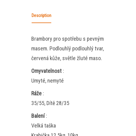
Description
Brambory pro spotřebu s pevným
masem. Podlouhlý podlouhlý tvar,
červená kůže, světle žluté maso.
Omyvatelnost
:
Umyté, nemyté
Ráže
:
35/55, Dítě 28/35
Balení
:
Velká taška
Krabička 12.5kg, 10kg