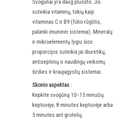
Svogūnai yra daug pluošto. Jis
suteikia vitaminų, tokių kaip
vitaminas C ir B9 (folio rūgštis,
palanki imuninei sistemai). Mineralų
ir mikroelementų lygiu šios
proporcijos suteikia jai diuretikų,
antiseptinių ir naudingų veiksmų
širdies ir kraujagyslių sistemai.
Skonio aspektas
:
Kepkite svogūną 10–15 minučių
keptuvėje, 8 minutes keptuvėje arba
5 minutes ant grotelių.