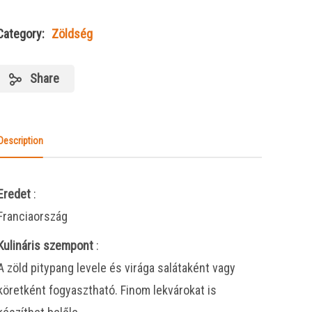
Category:
Zöldség
Share
Description
Eredet
:
Franciaország
Kulináris szempont
:
A zöld pitypang levele és virága salátaként vagy
köretként fogyasztható. Finom lekvárokat is