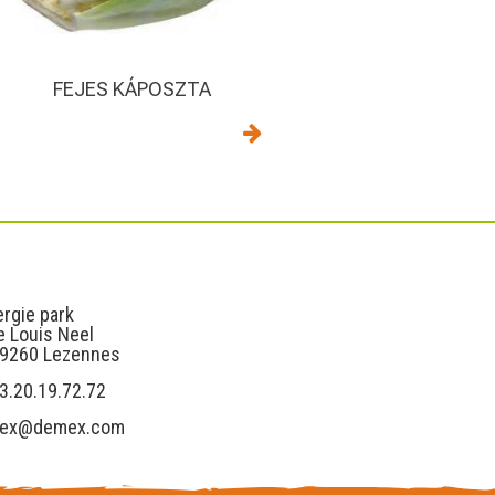
FEJES KÁPOSZTA
s
Liens utiles
rgie park
e Louis Neel
59260 Lezennes
3.20.19.72.72
ex@demex.com