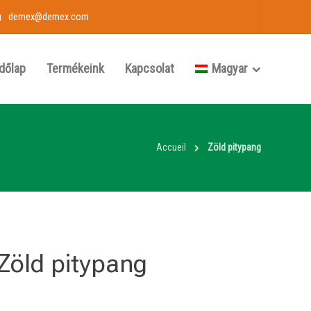
demex@demex.com
dőlap
Termékeink
Kapcsolat
Magyar
Accueil
Zöld pitypang
Zöld pitypang