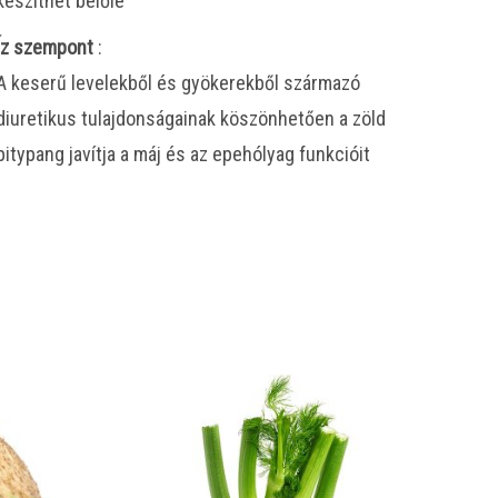
készíthet belőle
Íz szempont
:
A keserű levelekből és gyökerekből származó
diuretikus tulajdonságainak köszönhetően a zöld
pitypang javítja a máj és az epehólyag funkcióit