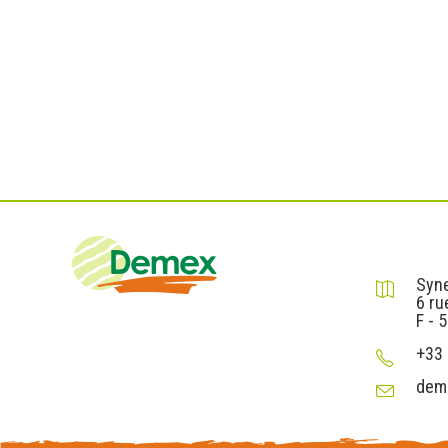
DEMEX sa
Syne
6 ru
F - 
+33 
dem