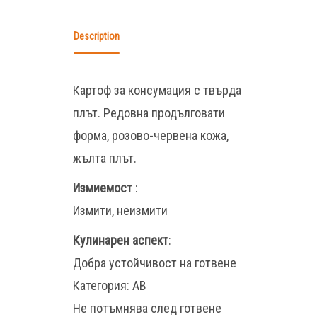
Description
Картоф за консумация с твърда
плът. Редовна продълговати
форма, розово-червена кожа,
жълта плът.
Измиемост
:
Измити, неизмити
Кулинарен аспект
:
Добра устойчивост на готвене
Категория: AB
Не потъмнява след готвене